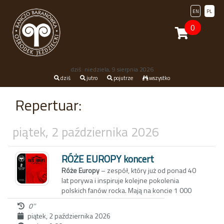
EN
PL
0
dziś: niedziela, 9 sierpnia 2026
dziś
jutro
pojutrze
wszystko
Repertuar:
piątek, 2 października 2026
RÓŻE EUROPY koncert
Róże Europy
– zespół, który już od ponad 40
lat porywa i inspiruje kolejne pokolenia
polskich fanów rocka. Mają na koncie 1 000
000 sprzedanych płyt, tysiące koncertów w
0''
całej Polsce, występy w USA, Anglii, Austrii,
piątek, 2 października 2026
Włoszech. Róże Europy oferują muzykę pełną