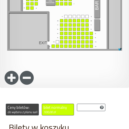
Ceny biletów:
bilet normalny
niedostępne
do wyboru z planu sali
100,00 zł
Bilety w koszyku