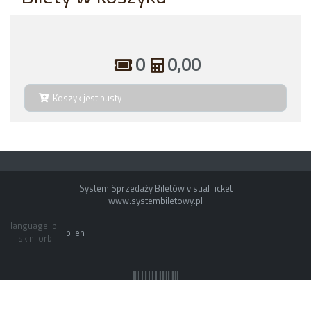
0
0,00
Koszyk jest pusty
System Sprzedaży Biletów visualTicket
www.systembiletowy.pl
language: pl
pl
en
skin: orb