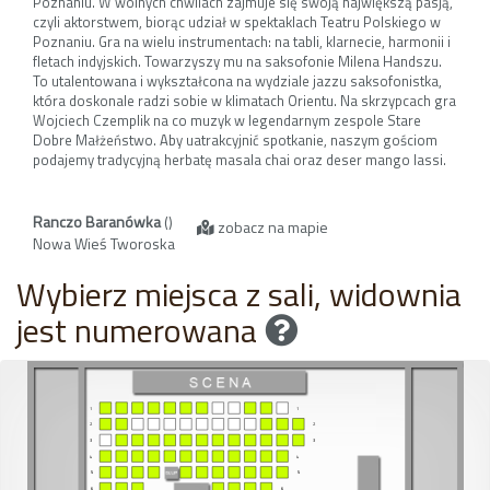
Poznaniu. W wolnych chwilach zajmuje się swoją największą pasją,
czyli aktorstwem, biorąc udział w spektaklach Teatru Polskiego w
Poznaniu. Gra na wielu instrumentach: na tabli, klarnecie, harmonii i
fletach indyjskich. Towarzyszy mu na saksofonie Milena Handszu.
To utalentowana i wykształcona na wydziale jazzu saksofonistka,
która doskonale radzi sobie w klimatach Orientu. Na skrzypcach gra
Wojciech Czemplik na co muzyk w legendarnym zespole Stare
Dobre Małżeństwo. Aby uatrakcyjnić spotkanie, naszym gościom
podajemy tradycyjną herbatę masala chai oraz deser mango lassi.
Ranczo Baranówka
()
zobacz na mapie
Nowa Wieś Tworoska
Wybierz miejsca z sali, widownia
jest numerowana